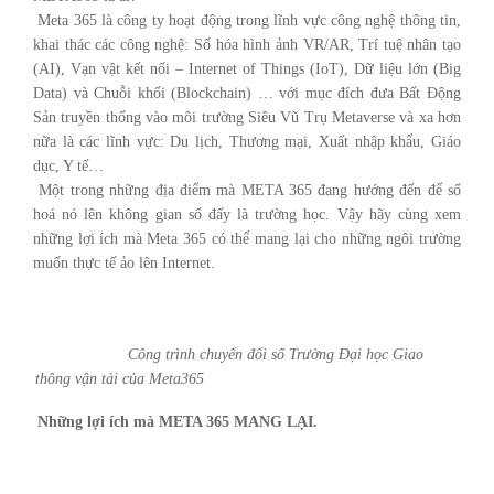
Meta 365 l
à công ty hoạt động trong lĩnh vực công nghệ thông tin,
khai thác các công nghệ: Số hóa hình ảnh VR/AR, Trí tuệ nhân tạo
(AI), Vạn vật kết nối – Internet of Things (IoT), Dữ liệu lớn (Big
Data) và Chuỗi khối (Blockchain) … với mục đích đưa Bất Động
Sản truyền thống vào môi trường Siêu Vũ Trụ Metaverse và xa hơn
nữa là các lĩnh vực: Du lịch, Thương mại, Xuất nhập khẩu, Giáo
dục, Y tế…
Một trong những địa điểm mà META 365 đang hướng đến để số
hoá nó lên không gian số đấy là trường học. Vậy hãy cùng xem
những lợi ích mà Meta 365 có thể mang lại cho những ngôi trường
muốn thực tế ảo lên Internet.
Công trình chuyển đổi số Trường Đại học Giao
thông vận tải của Meta365
Những lợi ích mà META 365 MANG LẠI.