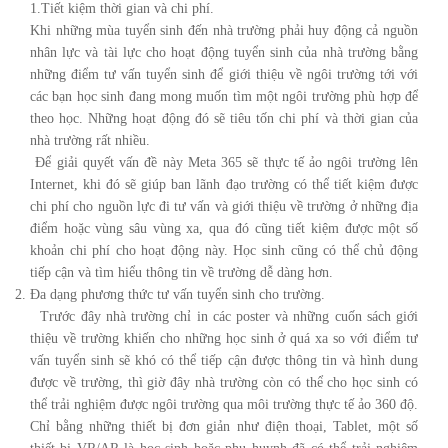
1.Tiết kiệm thời gian và chi phí.
Khi những mùa tuyển sinh đến nhà trường phải huy động cả nguồn
nhân lực và tài lực cho hoạt động tuyển sinh của nhà trường bằng
những điểm tư vấn tuyển sinh để giới thiệu về ngôi trường tới với
các bạn học sinh đang mong muốn tìm một ngôi trường phù hợp để
theo học. Những hoạt động đó sẽ tiêu tốn chi phí và thời gian của
nhà trường rất nhiều.
Để giải quyết vấn đề này Meta 365 sẽ thực tế ảo ngôi trường lên
Internet, khi đó sẽ giúp ban lãnh đạo trường có thể tiết kiệm được
chi phí cho nguồn lực đi tư vấn và giới thiệu về trường ở những địa
điểm hoặc vùng sâu vùng xa, qua đó cũng tiết kiệm được một số
khoản chi phí cho hoạt động này. Học sinh cũng có thể chủ động
tiếp cận và tìm hiểu thông tin về trường dễ dàng hơn.
Đa dạng phương thức tư vấn tuyển sinh cho trường.
Trước đây nhà trường chỉ in các poster và những cuốn sách giới
thiệu về trường khiến cho những học sinh ở quá xa so với điểm tư
vấn tuyển sinh sẽ khó có thể tiếp cận được thông tin và hình dung
được về trường, thì giờ đây nhà trường còn có thể cho học sinh có
thể trải nghiệm được ngôi trường qua môi trường thực tế ảo 360 độ.
Chỉ bằng những thiết bị đơn giản như điện thoại, Tablet, một số