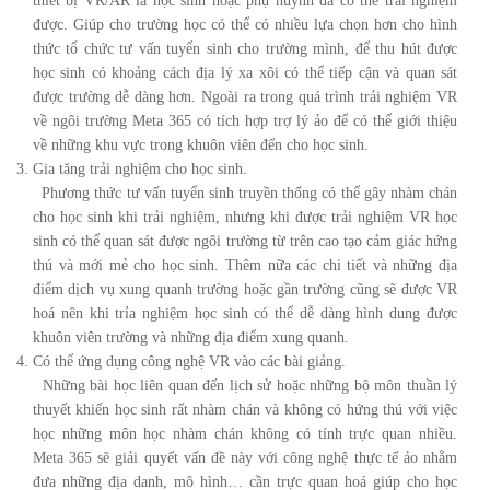
thiết bị VR/AR là học sinh hoặc phụ huynh đã có thể trải nghiệm
được. Giúp cho trường học có thể có nhiều lựa chọn hơn cho hình
thức tổ chức tư vấn tuyển sinh cho trường mình, để thu hút được
học sinh có khoảng cách địa lý xa xôi có thể tiếp cận và quan sát
được trường dễ dàng hơn. Ngoài ra trong quá trình trải nghiệm VR
về ngôi trường Meta 365 có tích hợp trợ lý ảo để có thể giới thiệu
về những khu vực trong khuôn viên đến cho học sinh.
Gia tăng trải nghiệm cho học sinh.
Phương thức tư vấn tuyển sinh truyền thống có thể gây nhàm chán
cho học sinh khi trải nghiệm, nhưng khi được trải nghiệm VR học
sinh có thể quan sát được ngôi trường từ trên cao tạo cảm giác hứng
thú và mới mẻ cho học sinh. Thêm nữa các chi tiết và những địa
điểm dịch vụ xung quanh trường hoặc gần trường cũng sẽ được VR
hoá nên khi trỉa nghiệm học sinh có thể dễ dàng hình dung được
khuôn viên trường và những địa điểm xung quanh.
Có thể ứng dụng công nghệ VR vào các bài giảng.
Những bài học liên quan đến lịch sử hoặc những bộ môn thuần lý
thuyết khiến học sinh rất nhàm chán và không có hứng thú với việc
học những môn học nhàm chán không có tính trực quan nhiều.
Meta 365 sẽ giải quyết vấn đề này với công nghệ thực tế ảo nhằm
đưa những địa danh, mô hình… cần trực quan hoá giúp cho học