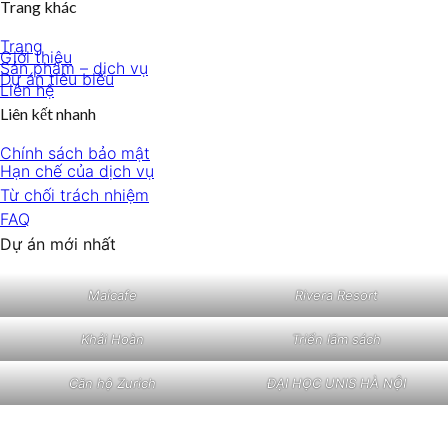
Trang khác
Trang
Giới thiệu
Sản phẩm – dịch vụ
Dự án tiêu biểu
Liên hệ
Liên kết nhanh
Chính sách bảo mật
Hạn chế của dịch vụ
Từ chối trách nhiệm
FAQ
Dự án mới nhất
Maicafe
Rivera Resort
Khải Hoàn
Triển lãm sách
Căn hộ Zurich
ĐẠI HỌC UNIS HÀ NỘI