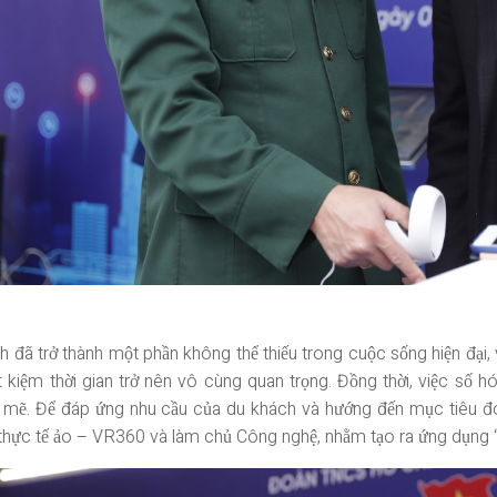
ch đã trở thành một phần không thể thiếu trong cuộc sống hiện đại, 
ết kiệm thời gian trở nên vô cùng quan trọng. Đồng thời, việc số h
mẽ. Để đáp ứng nhu cầu của du khách và hướng đến mục tiêu đó
thực tế ảo – VR360 và làm chủ Công nghệ, nhằm tạo ra ứng dụng “Bả