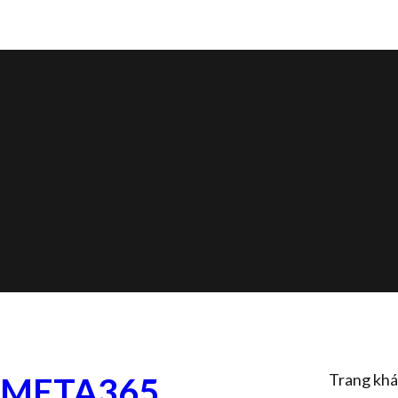
Trang kh
META365