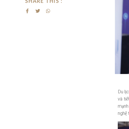
SHARE THIS :
Du lị
và ti
mạnh 
nghệ 