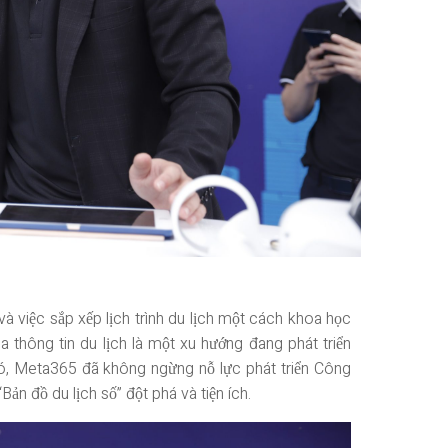
và việc sắp xếp lịch trình du lịch một cách khoa học
óa thông tin du lịch là một xu hướng đang phát triển
, Meta365 đã không ngừng nỗ lực phát triển Công
n đồ du lịch số” đột phá và tiện ích.