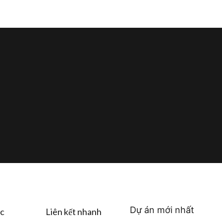
Dự án mới nhất
ác
Liên kết nhanh